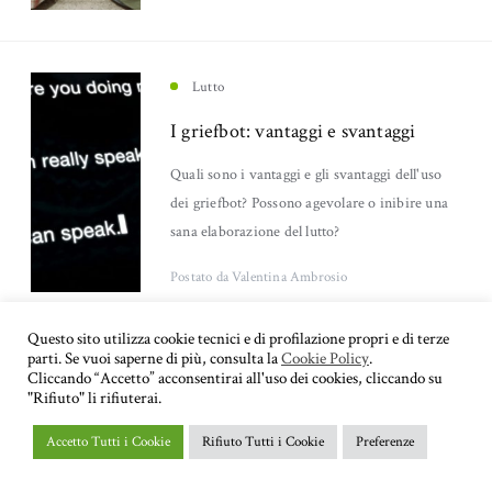
Bambini
Adolescenza
(4)
(3)
Lutto
Psicologia sociale
Sessuologia
(3)
(3)
I griefbot: vantaggi e svantaggi
Quali sono i vantaggi e gli svantaggi dell'uso
Psicopatologia
(2)
dei griefbot? Possono agevolare o inibire una
sana elaborazione del lutto?
Psicologia dell'apprendimento
Autostima
(2)
(2)
Postato
da Valentina Ambrosio
Psicologia del lavoro
Depressione
(2)
(2)
Questo sito utilizza cookie tecnici e di profilazione propri e di terze
parti. Se vuoi saperne di più, consulta la
Cookie Policy
.
Educazione
Autismo
(1)
(1)
Lutto
Cliccando “Accetto” acconsentirai all'uso dei cookies, cliccando su
"Rifiuto" li rifiuterai.
I griefbot, robot per comunicare
Psicologia di coppia
(1)
Accetto Tutti i Cookie
Rifiuto Tutti i Cookie
Preferenze
col defunto