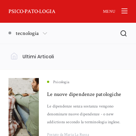
PSICO·PATO·LOGIA
MENU
tecnologia
Ultimi Articoli
Filtra per Argomento
Psicologia
(18)
Psicologia
Le nuove dipendenze patologiche
Nankurunaisa - Psicologia Orientale
Lutto
(13)
(11)
Le dipendenze senza sostanza vengono
denominate nuove dipendenze - o new
Neuroscienze
Emozioni
(6)
(5)
addictions secondo la terminologia inglese.
Genitorialità
Ansia
(5)
(4)
Postato
da Maria La Russa