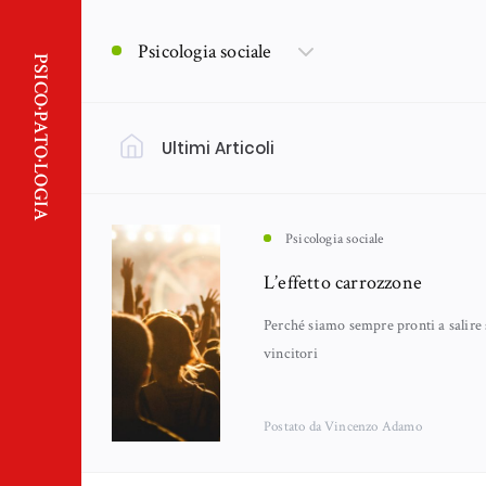
Psicologia sociale
PSICO·PATO·LOGIA
Ultimi Articoli
Filtra per Argomento
Psicologia
(18)
Psicologia sociale
L’effetto carrozzone
Nankurunaisa - Psicologia Orientale
(13)
Perché siamo sempre pronti a salire 
vincitori
Lutto
Neuroscienze
(11)
(6)
Postato
da Vincenzo Adamo
Emozioni
Genitorialità
(5)
(5)