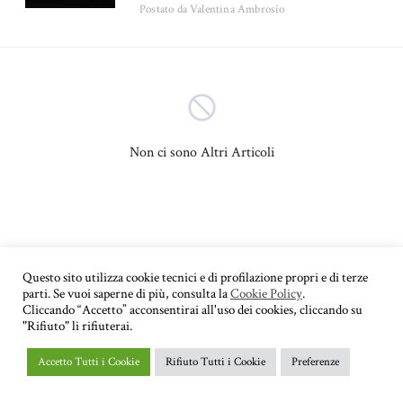
Postato
da Valentina Ambrosio
Bambini
Adolescenza
(4)
(3)
Psicologia sociale
Sessuologia
(3)
(3)
Psicopatologia
(2)
Non ci sono Altri Articoli
Psicologia dell'apprendimento
Autostima
(2)
(2)
Psicologia del lavoro
Depressione
(2)
(2)
Questo sito utilizza cookie tecnici e di profilazione propri e di terze
parti. Se vuoi saperne di più, consulta la
Cookie Policy
.
Educazione
Autismo
(1)
(1)
Cliccando “Accetto” acconsentirai all'uso dei cookies, cliccando su
"Rifiuto" li rifiuterai.
Psicologia di coppia
(1)
Accetto Tutti i Cookie
Rifiuto Tutti i Cookie
Preferenze