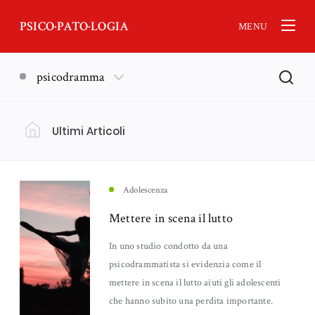
PSICO·PATO·LOGIA
MENU
psicodramma
Ultimi Articoli
Filtra per Argomento
Psicologia
(18)
Adolescenza
Mettere in scena il lutto
Nankurunaisa - Psicologia Orientale
Lutto
(13)
(11)
In uno studio condotto da una
psicodrammatista si evidenzia come il
Neuroscienze
Emozioni
(6)
(5)
mettere in scena il lutto aiuti gli adolescenti
che hanno subito una perdita importante.
Genitorialità
Ansia
(5)
(4)