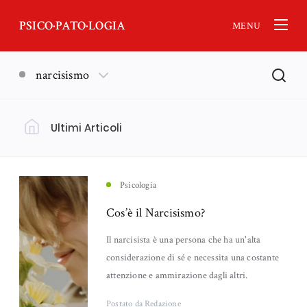
PSICO·PATO·LOGIA
MENU
narcisismo
Ultimi Articoli
Filtra per Argomento
Psicologia
(18)
Psicologia
Cos’è il Narcisismo?
Nankurunaisa - Psicologia Orientale
Lutto
(13)
(11)
Il narcisista è una persona che ha un'alta
considerazione di sé e necessita una costante
Neuroscienze
Emozioni
(6)
(5)
attenzione e ammirazione dagli altri.
Genitorialità
Ansia
(5)
(4)
Postato
da Redazione