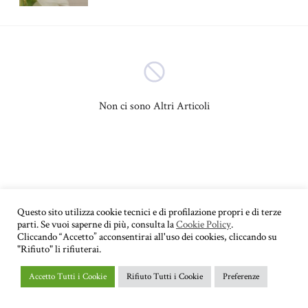
Bambini
Adolescenza
(4)
(3)
Psicologia sociale
Sessuologia
(3)
(3)
Non ci sono Altri Articoli
Psicopatologia
(2)
Psicologia dell'apprendimento
Autostima
(2)
(2)
Psicologia del lavoro
Depressione
(2)
(2)
Questo sito utilizza cookie tecnici e di profilazione propri e di terze
parti. Se vuoi saperne di più, consulta la
Cookie Policy
.
Educazione
Autismo
(1)
(1)
Cliccando “Accetto” acconsentirai all'uso dei cookies, cliccando su
"Rifiuto" li rifiuterai.
Psicologia di coppia
(1)
Accetto Tutti i Cookie
Rifiuto Tutti i Cookie
Preferenze