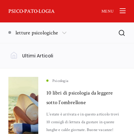
PSICO·PATO·LOGIA
MENU
letture psicologiche
Ultimi Articoli
Filtra per Argomento
Psicologia
(18)
Psicologia
10 libri di psicologia da leggere
Nankurunaisa - Psicologia Orientale
Lutto
(13)
(11)
sotto l’ombrellone
Neuroscienze
Emozioni
(6)
(5)
L'estate è arrivata e in questo articolo trovi
10 consigli di lettura da gustare in queste
lunghe e calde giornate. Buone vacanze!
Genitorialità
Ansia
(5)
(4)