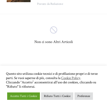
Postato
da Redazione
Bambini
Adolescenza
(4)
(3)
Psicologia sociale
Sessuologia
(3)
(3)
Psicopatologia
(2)
Non ci sono Altri Articoli
Psicologia dell'apprendimento
Autostima
(2)
(2)
Psicologia del lavoro
Depressione
(2)
(2)
Questo sito utilizza cookie tecnici e di profilazione propri e di terze
parti. Se vuoi saperne di più, consulta la
Cookie Policy
.
Educazione
Autismo
(1)
(1)
Cliccando “Accetto” acconsentirai all'uso dei cookies, cliccando su
"Rifiuto" li rifiuterai.
Psicologia di coppia
(1)
Accetto Tutti i Cookie
Rifiuto Tutti i Cookie
Preferenze