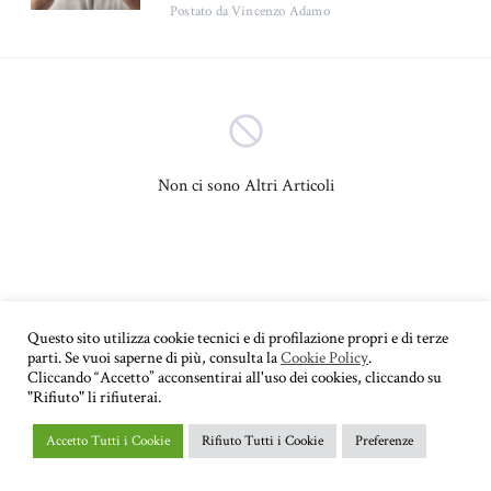
Postato
da Vincenzo Adamo
Bambini
Adolescenza
(4)
(3)
Psicologia sociale
Sessuologia
(3)
(3)
Psicopatologia
(2)
Non ci sono Altri Articoli
Psicologia dell'apprendimento
Autostima
(2)
(2)
Psicologia del lavoro
Depressione
(2)
(2)
Questo sito utilizza cookie tecnici e di profilazione propri e di terze
parti. Se vuoi saperne di più, consulta la
Cookie Policy
.
Educazione
Autismo
(1)
(1)
Cliccando “Accetto” acconsentirai all'uso dei cookies, cliccando su
"Rifiuto" li rifiuterai.
Psicologia di coppia
(1)
Accetto Tutti i Cookie
Rifiuto Tutti i Cookie
Preferenze