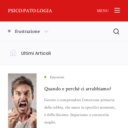
PSICO·PATO·LOGIA
MENU
frustrazione
Ultimi Articoli
Filtra per Argomento
Psicologia
(18)
Emozioni
Quando e perché ci arrabbiamo?
Nankurunaisa - Psicologia Orientale
Lutto
(13)
(11)
Gestire e comprendere l’emozione primaria
della rabbia, che nasce in specifici momenti,
Neuroscienze
Emozioni
(6)
(5)
è difficilissimo. Impariamo a conoscerla
meglio.
Genitorialità
Ansia
(5)
(4)