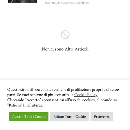
Postato
da Giovanna Moltoni
Bambini
Adolescenza
(4)
(3)
Psicologia sociale
Sessuologia
(3)
(3)
Psicopatologia
(2)
Non ci sono Altri Articoli
Psicologia dell'apprendimento
Autostima
(2)
(2)
Psicologia del lavoro
Depressione
(2)
(2)
Questo sito utilizza cookie tecnici e di profilazione propri e di terze
parti. Se vuoi saperne di più, consulta la
Cookie Policy
.
Educazione
Autismo
(1)
(1)
Cliccando “Accetto” acconsentirai all'uso dei cookies, cliccando su
"Rifiuto" li rifiuterai.
Psicologia di coppia
(1)
Accetto Tutti i Cookie
Rifiuto Tutti i Cookie
Preferenze