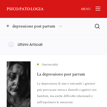
PSICO·PATO·LOGIA
MENU
depressione post partum
Ultimi Articoli
Filtra per Argomento
Psicologia
(18)
Genitorialità
La depressione post partum
Nankurunaisa - Psicologia Orientale
Lutto
(13)
(11)
La depressione di uno o entrambi i genitori
può provocare stress e disturbi cognitivi nei
Neuroscienze
Emozioni
(6)
(5)
bambini, ma anche difficoltà relazionali e
nell'esprimere le emozioni.
Genitorialità
Ansia
(5)
(4)