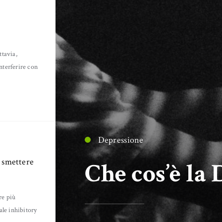
ttavia,
nterferire con
ma
(2)
Depressione
a smettere
Che cos’è la
re più
ale inhibitory