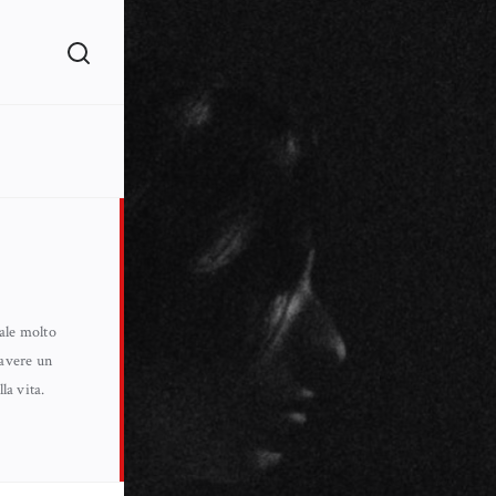
ale molto
 avere un
la vita.