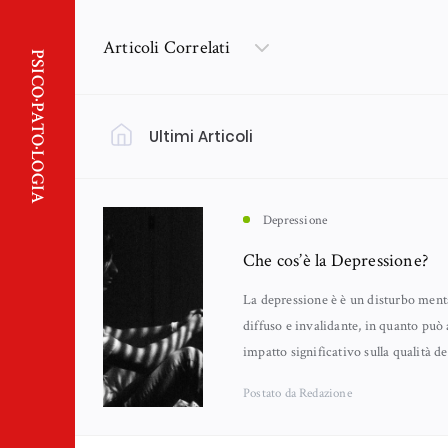
Articoli Correlati
PSICO·PATO·LOGIA
Ultimi Articoli
Filtra per Argomento
Psicologia
(18)
Depressione
Che cos’è la Depressione?
Nankurunaisa - Psicologia Orientale
(13)
La depressione è è un disturbo ment
diffuso e invalidante, in quanto può
impatto significativo sulla qualità del
Lutto
Neuroscienze
(11)
(6)
Postato
da Redazione
Emozioni
Genitorialità
(5)
(5)