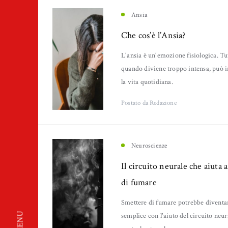
Ansia
Ansia
Bambini
(4)
(4)
Che cos’è l’Ansia?
L'ansia è un'emozione fisiologica. Tu
Adolescenza
Psicologia sociale
(3)
(3)
quando diviene troppo intensa, può i
la vita quotidiana.
Sessuologia
Psicopatologia
(3)
(2)
Postato
da Redazione
Psicologia dell'apprendimento
Autosti
(2)
Neuroscienze
Il circuito neurale che aiuta 
Psicologia del lavoro
Depressione
(2)
(2)
di fumare
Educazione
Autismo
(1)
(1)
Smettere di fumare potrebbe diventa
MENU
semplice con l'aiuto del circuito neur